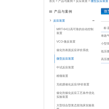
首页
>
产品与案例
>
反应装置
>
微型反应装置
微
产品与案例
反应装置
标 
MRT-6411高可靠的自动控制
装置
单路
VCO-微反装置
小型
催化剂表面反应评价系统
低压
微型反应装置
高压
中试反应装置
精馏装置
无机膜催化反应/评价装置
催化剂催化反应工艺条件优化
实验装置
大型综合型浆态鼓泡床实验装