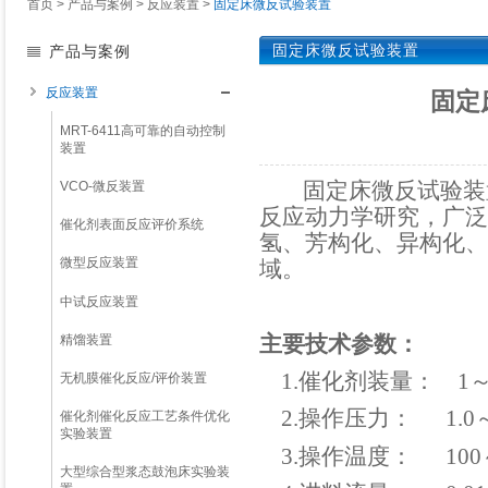
首页
>
产品与案例
>
反应装置
>
固定床微反试验装置
固定床微反试验装置
产品与案例
反应装置
固定
MRT-6411高可靠的自动控制
装置
固定床微反试验装
VCO-微反装置
反应动力学研究，广泛
催化剂表面反应评价系统
氢、芳构化、异构化、
微型反应装置
域。
中试反应装置
主要技术参数：
精馏装置
1.
催化剂装量： 1～
无机膜催化反应/评价装置
2.
操作压力： 1.0～
催化剂催化反应工艺条件优化
实验装置
3.
操作温度： 100～
大型综合型浆态鼓泡床实验装