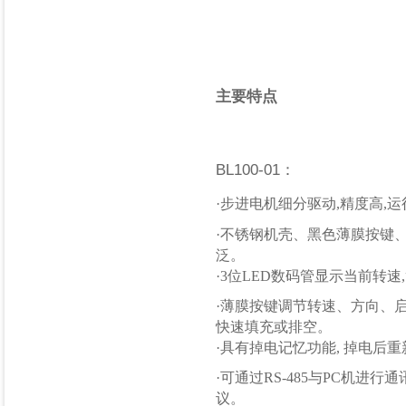
主要特点
BL100-01：
·
步进电机细分驱动,精度
·不锈钢机壳、黑色薄膜按键
泛。
·3位LED数码管显示当前转
·薄膜按键调节转速、方向、
快速填充或排空。
·具有掉电记忆功能, 掉电后
重
·可通过RS-485与PC机
议。