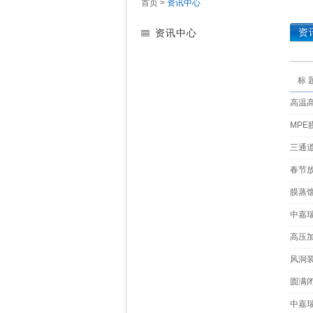
首页
>
资讯中心
资
资讯中心
标 
高温
MPE
三通
春节
膜蒸
中嘉
高压
风洞
圆满闭
中嘉