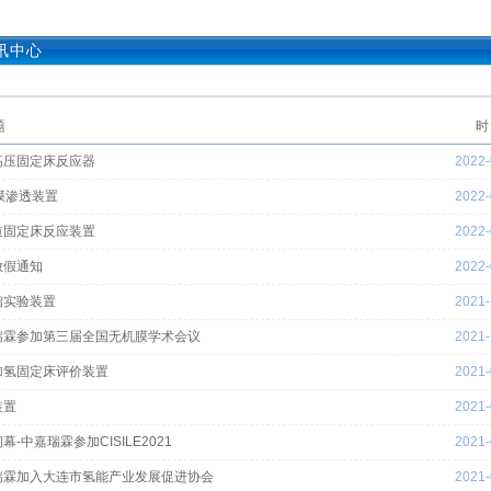
讯中心
题
时
高压固定床反应器
2022-
膜渗透装置
2022-
道固定床反应装置
2022-
放假通知
2022-
馏实验装置
2021-
瑞霖参加第三届全国无机膜学术会议
2021-
加氢固定床评价装置
2021-
装置
2021-
幕-中嘉瑞霖参加CISILE2021
2021-
瑞霖加入大连市氢能产业发展促进协会
2021-